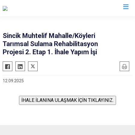
Adıyaman
Sincik Muhtelif Mahalle/Köyleri
Tarımsal Sulama Rehabilitasyon
Besni
Projesi 2. Etap 1. İhale Yapım İşi
Çelikhan
Gerger
Gölbaşı
12.09.2025
Kahta
Samsat
Sincik
Tut