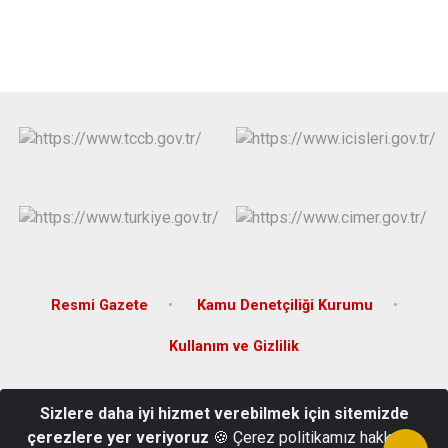
Resmi Gazete
Kamu Denetçiliği Kurumu
Kullanım ve Gizlilik
Karaman Mahallesi Turgut Özal Bulvarı No: 31 Kat 3 Hükümet
Sizlere daha iyi hizmet verebilmek için sitemizde
Konağı
çerezlere yer veriyoruz
🍪 Çerez politikamız hakkında