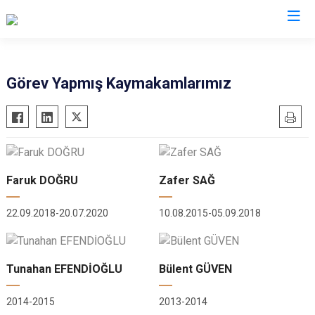
Adıyaman
Görev Yapmış Kaymakamlarımız
Besni
Çelikhan
Gerger
Gölbaşı
Faruk DOĞRU
Zafer SAĞ
Kahta
22.09.2018-20.07.2020
10.08.2015-05.09.2018
Samsat
Sincik
Tut
Tunahan EFENDİOĞLU
Bülent GÜVEN
2014-2015
2013-2014