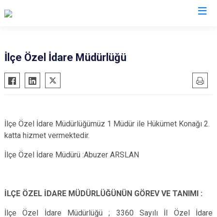
Adıyaman
İlçe Özel İdare Müdürlüğü
Besni
Çelikhan
Gerger
Gölbaşı
İlçe Özel İdare Müdürlüğümüz 1 Müdür ile Hükümet Konağı 2.
katta hizmet vermektedir.
Kahta
Samsat
İlçe Özel İdare Müdürü :Abuzer ARSLAN
Sincik
Tut
İLÇE ÖZEL İDARE MÜDÜRLÜĞÜNÜN GÖREV VE TANIMI :
İlçe Özel İdare Müdürlüğü ; 3360 Sayılı İl Özel İdare