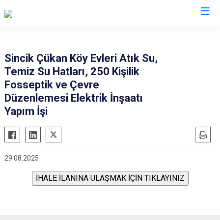
Adıyaman
Sincik Çükan Köy Evleri Atık Su,
Temiz Su Hatları, 250 Kişilik
Besni
Fosseptik ve Çevre
Çelikhan
Düzenlemesi Elektrik İnşaatı
Gerger
Yapım İşi
Gölbaşı
Kahta
Samsat
29.08.2025
Sincik
Tut