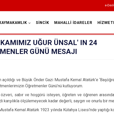
e-Devl
KAYMAKAMLIK
SİNCİK
MAHALLİ İDARELER
HİZMET
Adıyaman
KAMIMIZ UĞUR ÜNSAL' IN 24
MENLER GÜNÜ MESAJI
Besni
in açıldığı ve Büyük Önder Gazi Mustafa Kemal Atatürk’e ‘Başöğret
Çelikhan
etmenlerimizin Öğretmenler Günü’nü kutluyorum.
Gerger
özveri, sabır ve hoşgörü isteyen, öğreten ve öğrenen arasında
i karşılıkla ölçülemeyecek kadar değerli, saygın ve onurlu bir mes
Gölbaşı
a Kemal Atatürk 1923 yılında Kütahya Lisesi’nde yaptığı ko
Kahta