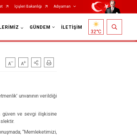
et
İçişleri Bakanlığı
Adıyaman
LERİMİZ
GÜNDEM
İLETİŞİM
32
°C
menlik’ unvanının verildiği
 güven ve sevgi ilişkisine
lektir.
nuşmada; “Memleketimizi,