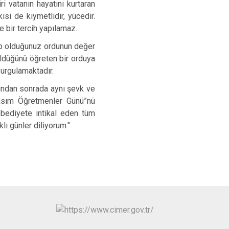
i vatanın hayatını kurtaran
si de kıymetlidir, yücedir.
e bir tercih yapılamaz.
sup olduğunuz ordunun değer
 öldüğünü öğreten bir orduya
urgulamaktadır.
bundan sonrada aynı şevk ve
Kasım Öğretmenler Günü”nü
bediyete intikal eden tüm
ı günler diliyorum."