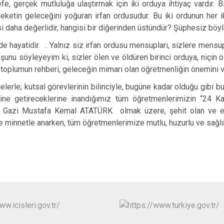
 gerçek mutluluğa ulaştırmak için iki orduya ihtiyaç vardır. Bir
Samsat
ketin geleceğini yoğuran irfan ordusudur. Bu iki ordunun her iki
Sincik
i daha değerlidir, hangisi bir diğerinden üstündür? Şüphesiz böyl
Tut
 de hayatidir. .. Yalnız siz irfan ordusu mensupları, sizlere men
 şunu söyleyeyim ki, sizler ölen ve öldüren birinci orduya, niçin
toplumun rehberi, geleceğin mimarı olan öğretmenliğin önemini v
lerle; kutsal görevlerinin bilinciyle, bugüne kadar olduğu gibi 
erine getireceklerine inandığımız tüm öğretmenlerimizin “24 
n Gazi Mustafa Kemal ATATÜRK olmak üzere, şehit olan ve e
 minnetle anarken, tüm öğretmenlerimize mutlu, huzurlu ve sağlıkl