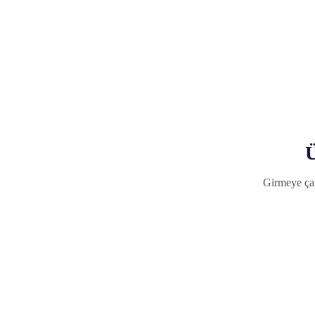
Ü
Girmeye çal