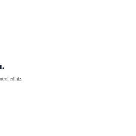
ı.
trol ediniz.